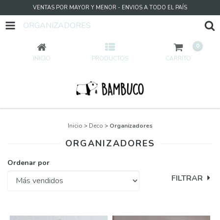
VENTAS POR MAYOR Y MENOR - ENVIOS A TODO EL PAÍS
ORGANIZADORES
0
INICIO
PRODUCTOS
CARRITO
Inicio
>
Deco
>
Organizadores
ORGANIZADORES
Ordenar por
FILTRAR